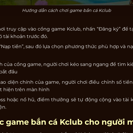
Hướng dẫn cách chơi game bắn cá Kclub
chơi truy cập vào cổng game Kclub, nhấn “Đăng ký” để 
 tài khoản trước đó.
 “Nạp tiền”, sau đó lựa chọn phương thức phù hợp và 
hính của cổng game, người chơi kéo sang ngang để tìm 
bắt đầu
iao diện chính của game, người chơi điều chỉnh số tiề
t hiện trên màn hình
oss hoặc nổ hũ, điểm thưởng sẽ tự động cộng vào tài k
ện.
ục game bắn cá Kclub cho người 