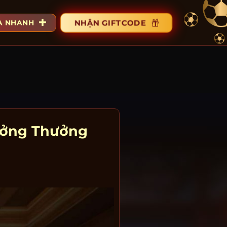
NHẬN GIFTCODE
A NHANH
ưởng Thưởng