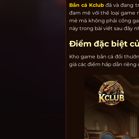
Bắn cá Kclub
đã và đang t
đam mê với thể loại game 
mẻ mà không phải cổng gam
này trong bài viết sau đây n
Điểm đặc biệt c
Kho game bắn cá đổi thưở
giá các điểm hấp dẫn riêng