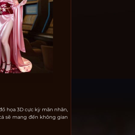
 đồ họa 3D cực kỳ mãn nhãn,
n cá sẽ mang đến không gian