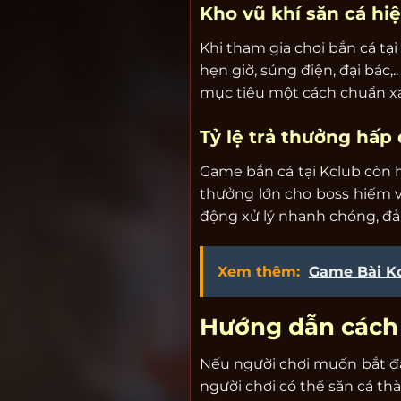
Kho vũ khí săn cá hiệ
Khi tham gia chơi bắn cá tạ
hẹn giờ, súng điện, đại bác,
mục tiêu một cách chuẩn x
Tỷ lệ trả thưởng hấp
Game bắn cá tại Kclub còn h
thưởng lớn cho boss hiếm và
động xử lý nhanh chóng, đả
Xem thêm:
Game Bài Kc
Hướng dẫn cách 
Nếu người chơi muốn bắt đầ
người chơi có thể săn cá th