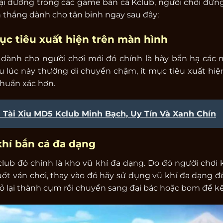
 dương trong các game bắn cá Kclub, người chơi đừng
n thắng dành cho tân binh ngay sau đây:
c tiêu xuất hiện trên màn hình
 dành cho người chơi mới đó chính là hãy bắn hạ các 
 lúc này thường di chuyển chậm, ít mục tiêu xuất hiện
huẩn xác hơn.
 Tài Xỉu MD5 Kclub Minh Bạch, Uy Tín Và Xanh Chín
khí bắn cá đa dạng
lub đó chính là kho vũ khí đa dạng. Do đó người chơi
ốt ván chơi, thay vào đó hãy sử dụng vũ khí đa dạng đ
ỏ lại thành cụm rồi chuyển sang đại bác hoặc bom để kế