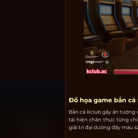
Đồ họa game bắn cá 
Bắn cá Kclub gây ấn tượng 
tái hiện chân thực từng ch
giải trí đại dương đầy màu 