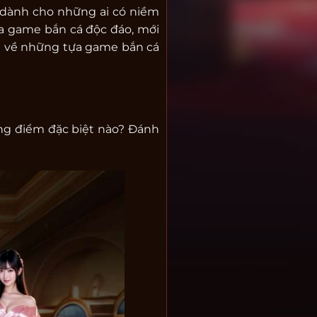
 dành cho những ai có niềm
a game bắn cá độc đáo, mới
n về những tựa game bắn cá
ng điểm đặc biệt nào? Đánh