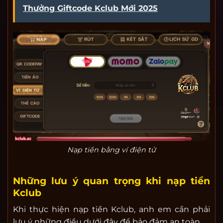
Thưởng Giftcode Kclub Mới 2025
Nạp tiền bằng ví điện tử
Những lưu ý quan trọng khi nạp tiền
Kclub
Khi thực hiện nạp tiền Kclub, anh em cần phải
lưu ý những điều dưới đây để bảo đảm an toàn.