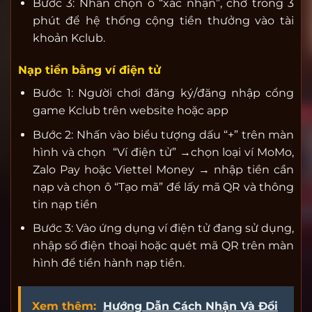
Bước 3: Nhấn chọn ô “xác nhận”, chờ trong 3
phút để hệ thống cộng tiền thưởng vào tài
khoản Kclub.
Nạp tiền bằng ví điện tử
Bước 1: Người chơi đăng ký/đăng nhập cổng
game Kclub trên website hoặc app
Bước 2: Nhấn vào biểu tượng dấu “+” trên màn
hình và chọn “Ví điện tử” →chọn loại ví MoMo,
Zalo Pay hoặc Viettel Money → nhập tiền cần
nạp và chọn ô “Tạo mã” để lấy mã QR và thông
tin nạp tiền
Bước 3: Vào ứng dụng ví điện tử đang sử dụng,
nhập số điện thoại hoặc quét mã QR trên màn
hình để tiền hành nạp tiền.
Xem thêm:
Hướng Dẫn Cách Nhận Và Đổi