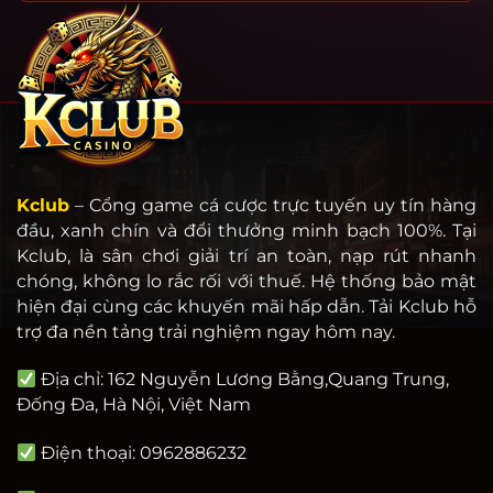
Kclub
– Cổng game cá cược trực tuyến uy tín hàng
đầu, xanh chín và đổi thưởng minh bạch 100%. Tại
Kclub, là sân chơi giải trí an toàn, nạp rút nhanh
chóng, không lo rắc rối với thuế. Hệ thống bảo mật
hiện đại cùng các khuyến mãi hấp dẫn. Tải Kclub hỗ
trợ đa nền tảng trải nghiệm ngay hôm nay.
Địa chỉ:
162 Nguyễn Lương Bằng,Quang Trung,
Đống Đa, Hà Nội, Việt Nam
Điện thoại:
0962886232