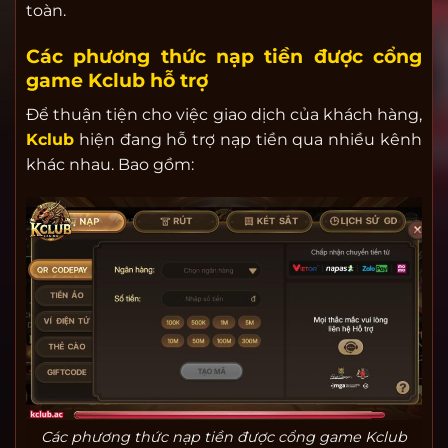
toàn.
Các phương thức nạp tiền được cổng
game Kclub hỗ trợ
Để thuận tiện cho việc giao dịch của khách hàng,
Kclub
hiện đang hỗ trợ nạp tiền qua nhiều kênh
khác nhau. Bao gồm:
Các phương thức nạp tiền được cổng game Kclub